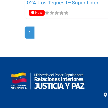
024. Los Teques I – Super Lider
New
1