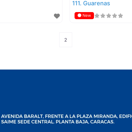
111. Guarenas
New
2