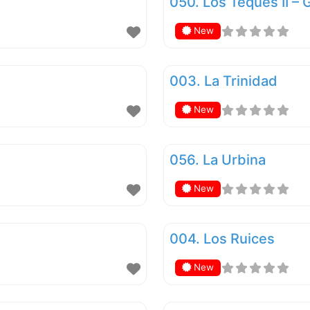
050. Los Teques II – 
New
003. La Trinidad
New
056. La Urbina
New
004. Los Ruices
New