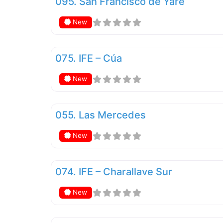
095. San Francisco de Yare
New
075. IFE – Cúa
New
055. Las Mercedes
New
074. IFE – Charallave Sur
New