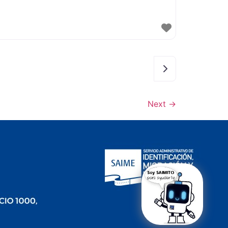
Older posts
Next
→