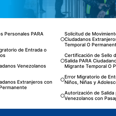
ios Personales PARA
Solicitud de Movimien
Ciudadanos Extranjero
Temporal O Permanen
igratorio de Entrada o
nos
Certificación de Sello 
Salida PARA Ciudadano
udadanos Venezolanos
Migrante Temporal O 
Error Migratorio de E
dadanos Extranjeros con
Niños, Niñas y Adoles
 Permanente
Autorización de Salida
Venezolanos con Pasap