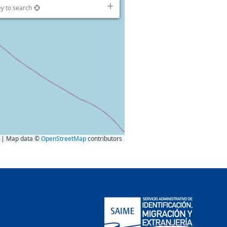
ey to search
| Map data ©
OpenStreetMap
contributors