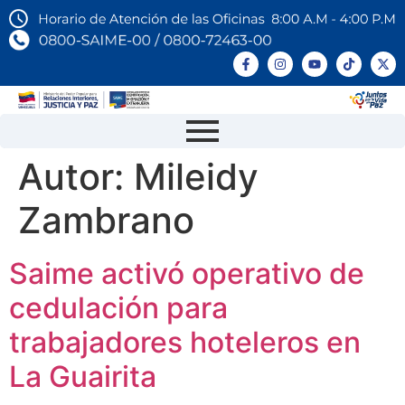
Autor:
Mileidy
Zambrano
Saime activó operativo de
cedulación para
trabajadores hoteleros en
La Guairita