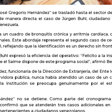
José Gregorio Hernández” se trasladó hasta el sector d
de manera directa el caso de Jürgen Buhl, ciudadan
Venezuela.
 un cuadro de bronquitis crónica y arritmia cardíaca, c
ionales. Este abordaje representa el segundo caso de c
 reflejando que la identificación es un derecho sin front
hl expresó la eficiencia del operativo: “Felicito a la in
 el Saime dispone de este programa social”, afirmó Be
ez, funcionaria de la Dirección de Extranjería, del Ente 
vidora pública, nunca había atendido un caso de un 
la institución se preocupa genuinamente por el est
nández” no se detiene. Como parte del cronograma
 confirmó que se atenderán tres casos adicionales en 
, pertenecientes a ciudadanos venezolanos.