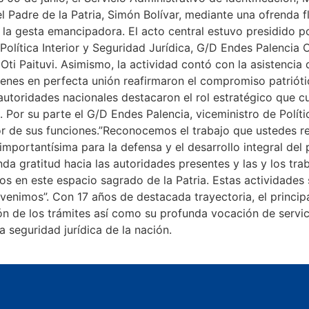
Padre de la Patria, Simón Bolívar, mediante una ofrenda fl
 la gesta emancipadora. El acto central estuvo presidido po
lítica Interior y Seguridad Jurídica, G/D Endes Palencia Or
Oti Paituvi. Asimismo, la actividad contó con la asistencia 
uienes en perfecta unión reafirmaron el compromiso patrióti
autoridades nacionales destacaron el rol estratégico que cu
Por su parte el G/D Endes Palencia, viceministro de Política
lor de sus funciones.”Reconocemos el trabajo que ustedes rea
importantísima para la defensa y el desarrollo integral del
da gratitud hacia las autoridades presentes y las y los trab
s en este espacio sagrado de la Patria. Estas actividades 
nimos”. Con 17 años de destacada trayectoria, el principal 
ión de los trámites así como su profunda vocación de servi
 soberanía y la seguridad jurídica de la nac