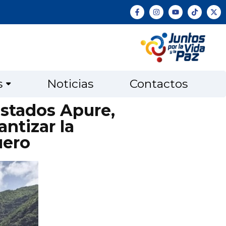
s
Noticias
Contactos
estados Apure,
antizar la
uero