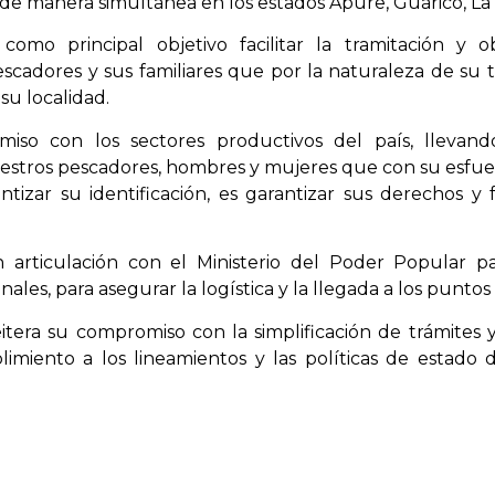
a de manera simultánea en los estados Apure, Guárico, La 
 como principal objetivo facilitar la tramitación 
pescadores y sus familiares que por la naturaleza de su t
su localidad.
omiso con los sectores productivos del país, llevan
uestros pescadores, hombres y mujeres que con su esfue
ntizar su identificación, es garantizar sus derechos y f
n articulación con el Ministerio del Poder Popular pa
les, para asegurar la logística y la llegada a los punto
reitera su compromiso con la simplificación de trámites 
imiento a los lineamientos y las políticas de estado 